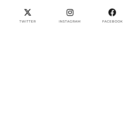
TWITTER
INSTAGRAM
FACEBOOK
PINTEREST
EMAIL
TWITTER/X
| 3497
INSTAGRAM
| 22604
FACEBOOK
| 8387
PINTEREST
| 2979