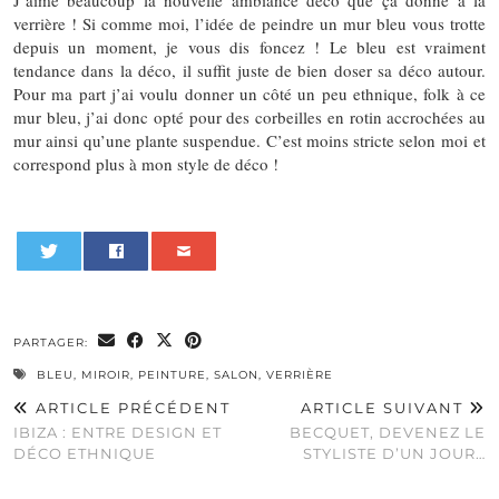
J’aime beaucoup la nouvelle ambiance déco que ça donne à la
verrière ! Si comme moi, l’idée de peindre un mur bleu vous trotte
depuis un moment, je vous dis foncez ! Le bleu est vraiment
tendance dans la déco, il suffit juste de bien doser sa déco autour.
Pour ma part j’ai voulu donner un côté un peu ethnique, folk à ce
mur bleu, j’ai donc opté pour des corbeilles en rotin accrochées au
mur ainsi qu’une plante suspendue. C’est moins stricte selon moi et
correspond plus à mon style de déco !
0
PARTAGER:
BLEU
,
MIROIR
,
PEINTURE
,
SALON
,
VERRIÈRE
ARTICLE PRÉCÉDENT
ARTICLE SUIVANT
IBIZA : ENTRE DESIGN ET
BECQUET, DEVENEZ LE
DÉCO ETHNIQUE
STYLISTE D’UN JOUR…