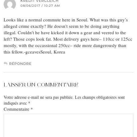
KREDIT VERGLEICH
08/06/2017 / 10:27 AM
Looks like a normal commute here in Seoul. What was this guy’s
alleged crime exactly? He doesn’t seem to be doing anything
illegal. Couldn’t he have kicked it down a gear and veered to the
left? Those cops look fat. Most delivery guys here– 110cc or 125cc
mostly, with the occassional 250cc– ride more dangerously than
this fellow.-gceavesSeoul, Korea
RÉPONDRE
LAISSER UN COMMENTAIRE
Votre adresse e-mail ne sera pas publiée.
Les champs obligatoires sont
indiqués avec
*
Commentaire
*