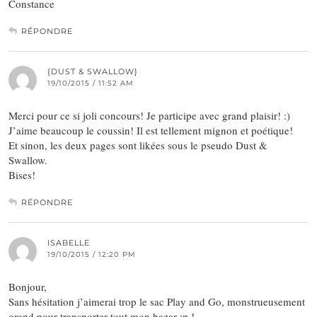
Constance
RÉPONDRE
{DUST & SWALLOW}
19/10/2015 / 11:52 AM
Merci pour ce si joli concours! Je participe avec grand plaisir! :)
J’aime beaucoup le coussin! Il est tellement mignon et poétique!
Et sinon, les deux pages sont likées sous le pseudo Dust &
Swallow.
Bises!
RÉPONDRE
ISABELLE
19/10/2015 / 12:20 PM
Bonjour,
Sans hésitation j’aimerai trop le sac Play and Go, monstrueusement
grand pour transporter tout mon bazar ;p !