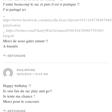
J’aime beaucoup le sac et puis il est si pratique !!
J’ai partagé ici
_
https://www.facebook.com/priscilla.beau.9/posts/1651104738467840
pnref=story
_
https://twitter.com/CharlyWin24/status/656016436968759296?
lang=fr
Merci de nous gâter autant !!
A bientôt.
RÉPONDRE
PHILIPPINE
19/10/2015 / 10:03 AM
Happy birthday !!
Je suis fan du sac play and go!!
Je tente ma chance !
Merci pour le concours
RÉPONDRE