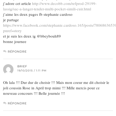
j’adore cet article
http://www.decobb.com/refprod-29199-
lassig/sac-a-langer-tender-multi-pocket-simili-cuir.html
j’aime les deux pages fb stephanie cardoso
je partage
https://www.facebook.com/stephanie.cardoso.165/posts/780686365
pnref=story
et je suis les deux ig @bbeybouh89
bonne journee
RÉPONDRE
BRIEF
19/10/2015 / 1:11 PM
Oh lala !!! Dur dur de choisir !!! Mais mon coeur me dit choisir le
joli coussin Rose in April trop mimi !!! Mille mercis pour ce
nouveau concours !!! Belle journée !!!
RÉPONDRE