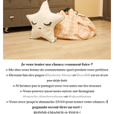
Je veux tenter ma chance, comment faire ?
> Me dire sous forme de commentaire quel produit vous préférez
> Devenir fan des pages
Blueberry Home
et
DecoBB
(si ce n’est
pas déjà fait)
> N’hésitez pas à partager avec vos amis sur les réseaux
> Vous pouvez aussi nous suivre sur Instagram
@aurelie_blueberryhome
et
@decobbstore
2
> Vous avez jusqu’à dimanche 25/10 pour tenter votre chance,
gagnants seront tirés au sort
!
BONNE CHANCE À TOUS !