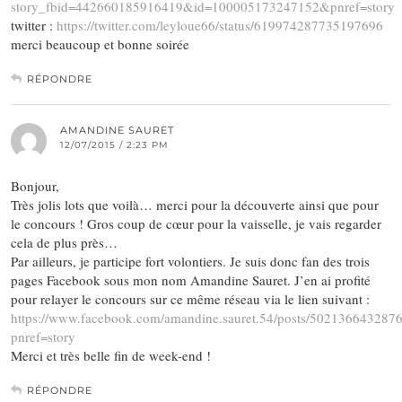
story_fbid=442660185916419&id=100005173247152&pnref=story
twitter :
https://twitter.com/leyloue66/status/619974287735197696
merci beaucoup et bonne soirée
RÉPONDRE
AMANDINE SAURET
12/07/2015 / 2:23 PM
Bonjour,
Très jolis lots que voilà… merci pour la découverte ainsi que pour
le concours ! Gros coup de cœur pour la vaisselle, je vais regarder
cela de plus près…
Par ailleurs, je participe fort volontiers. Je suis donc fan des trois
pages Facebook sous mon nom Amandine Sauret. J’en ai profité
pour relayer le concours sur ce même réseau via le lien suivant :
https://www.facebook.com/amandine.sauret.54/posts/502136643287
pnref=story
Merci et très belle fin de week-end !
RÉPONDRE