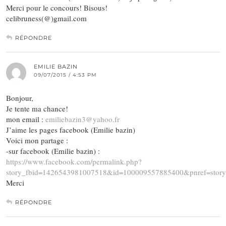
Merci pour le concours! Bisous!
celibruness(@)gmail.com
RÉPONDRE
EMILIE BAZIN
09/07/2015 / 4:53 PM
Bonjour,
Je tente ma chance!
mon email :
emiliebazin3@yahoo.fr
J’aime les pages facebook (Emilie bazin)
Voici mon partage :
-sur facebook (Emilie bazin) :
https://www.facebook.com/permalink.php?
story_fbid=1426543981007518&id=100009557885400&pnref=story
Merci
RÉPONDRE