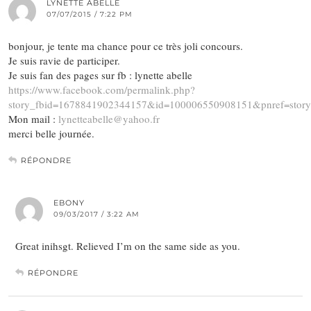
LYNETTE ABELLE
07/07/2015 / 7:22 PM
bonjour, je tente ma chance pour ce très joli concours.
Je suis ravie de participer.
Je suis fan des pages sur fb : lynette abelle
https://www.facebook.com/permalink.php?
story_fbid=1678841902344157&id=100006550908151&pnref=story
Mon mail :
lynetteabelle@yahoo.fr
merci belle journée.
RÉPONDRE
EBONY
09/03/2017 / 3:22 AM
Great inihsgt. Relieved I’m on the same side as you.
RÉPONDRE