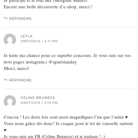
Je participe et ai tout liké (Morgane Mattes)
Encore une belle découverte d’e-shop, merci !
RÉPONDRE
LEYLA
08/07/2015 / 4:11 PM
Je tente ma chance pour ce superbe concours. Je vous suis sur vos
trois pages instagram;) @aparisianday
Merci, merci!
RÉPONDRE
CELINE BRUNESS
09/07/2015 / 3:19 PM
Coucou ! Les deux lots sont aussi magnifiques l’un que l’autre ♥
Vous nous gâtez dis donc! Je craque pour le lot de vaisselle surtout
♥
Je vous suis sur FB (Celine Bruness) et je partage ! :)