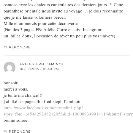
osmose avec les chaleurs caniculaires des derniers jours !!! Cette
parenthèse orientale nous invite au voyage … je dois reconnaître
que je me laisse volontiers bercer.
Mille et un mercis pour cette découverte
(Fan des 3 pages FB: Adélie Corre et suivi Instagram:
un_billet_doux, l’occasion de rêver un peu plus vos univers)
RÉPONDRE
FRED-STEPH L'AMINOT
06/07/2015 / 10:40 PM
bonsoir
merci a vous.
je tente ma chance!!!
j ai liké les pages fb : fred-steph l’aminott
https://www.facebook.com/permalink.php?
story_fbid=1454429248212058&id=100009349914114&pnref=story
bonne soirée
RÉPONDRE