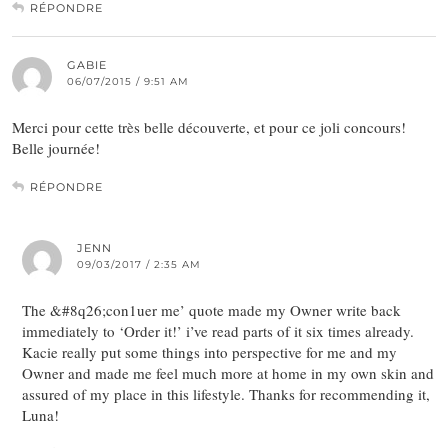
RÉPONDRE
GABIE
06/07/2015 / 9:51 AM
Merci pour cette très belle découverte, et pour ce joli concours!
Belle journée!
RÉPONDRE
JENN
09/03/2017 / 2:35 AM
The &#8q26;con1uer me’ quote made my Owner write back
immediately to ‘Order it!’ i’ve read parts of it six times already.
Kacie really put some things into perspective for me and my
Owner and made me feel much more at home in my own skin and
assured of my place in this lifestyle. Thanks for recommending it,
Luna!