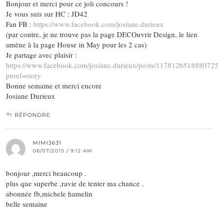
Bonjour et merci pour ce joli concours !
Je vous suis sur HC : JD42
Fan FB :
https://www.facebook.com/josiane.durieux
(par contre, je ne trouve pas la page DECOuvrir Design, le lien
amène à la page House in May pour les 2 cas)
Je partage avec plaisir :
https://www.facebook.com/josiane.durieux/posts/1178126518880725
pnref=story
Bonne semaine et merci encore
Josiane Durieux
RÉPONDRE
MIMI3631
06/07/2015 / 9:12 AM
bonjour ,merci beaucoup .
plus que superbe ,ravie de tenter ma chance .
abonnée fb,michele hamelin
belle semaine