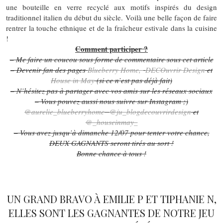
une bouteille en verre recyclé aux motifs inspirés du design
traditionnel italien du début du siècle. Voilà une belle façon de faire
rentrer la touche ethnique et de la fraîcheur estivale dans la cuisine
!
Comment participer ?
– Me faire un coucou sous forme de commentaire sous cet article
– Devenir fan des pages
Blueberry Home,
DECOuvrir Design
et
House in May
(si ce n’est pas déjà fait)
– N’hésitez pas à partager avec vos amis sur les réseaux sociaux
– Vous pouvez aussi nous suivre sur Instagram ;)
@aurelie_blueberryhome
@ju_blogdecouvrirdesign
et
@_houseinmay_
– Vous avez jusqu’à dimanche 12/07 pour tenter votre chance,
DEUX GAGNANTS seront tirés au sort !
Bonne chance à tous !
UN GRAND BRAVO À EMILIE P ET TIPHANIE N,
ELLES SONT LES GAGNANTES DE NOTRE JEU