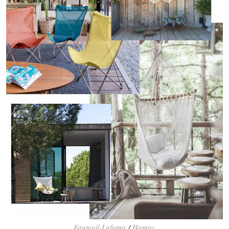
Fauteuil Lafuma
/
Hamac