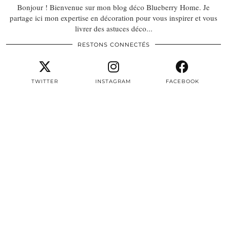
Bonjour ! Bienvenue sur mon blog déco Blueberry Home. Je
partage ici mon expertise en décoration pour vous inspirer et vous
livrer des astuces déco...
RESTONS CONNECTÉS
TWITTER
INSTAGRAM
FACEBOOK
PINTEREST
EMAIL
TWITTER/X
| 3497
INSTAGRAM
| 22604
FACEBOOK
| 8387