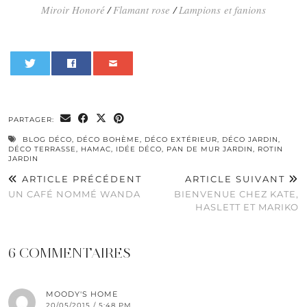
Miroir Honoré
/
Flamant rose
/
Lampions et fanions
0
PARTAGER:
BLOG DÉCO
,
DÉCO BOHÈME
,
DÉCO EXTÉRIEUR
,
DÉCO JARDIN
,
DÉCO TERRASSE
,
HAMAC
,
IDÉE DÉCO
,
PAN DE MUR JARDIN
,
ROTIN
JARDIN
ARTICLE PRÉCÉDENT
ARTICLE SUIVANT
UN CAFÉ NOMMÉ WANDA
BIENVENUE CHEZ KATE,
HASLETT ET MARIKO
6 COMMENTAIRES
MOODY'S HOME
20/05/2015 / 5:48 PM