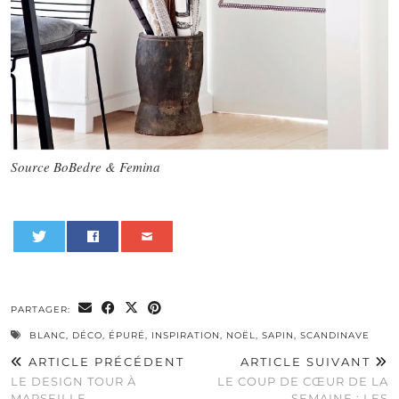
Source BoBedre & Femina
0
PARTAGER:
BLANC
,
DÉCO
,
ÉPURÉ
,
INSPIRATION
,
NOËL
,
SAPIN
,
SCANDINAVE
ARTICLE PRÉCÉDENT
ARTICLE SUIVANT
LE DESIGN TOUR À
LE COUP DE CŒUR DE LA
MARSEILLE
SEMAINE : LES