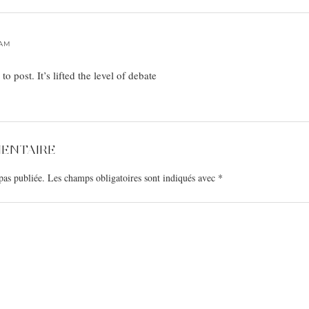
 AM
o post. It’s lifted the level of debate
MENTAIRE
pas publiée.
Les champs obligatoires sont indiqués avec
*