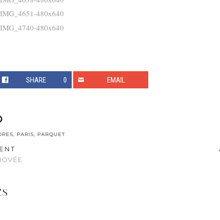
SHARE
0
EMAIL
DRES
,
PARIS
,
PARQUET
ENT
NOVÉE
ES