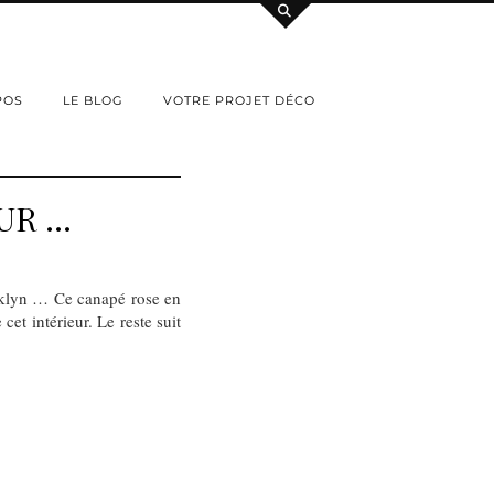
POS
LE BLOG
VOTRE PROJET DÉCO
UR …
ooklyn … Ce canapé rose en
cet intérieur. Le reste suit