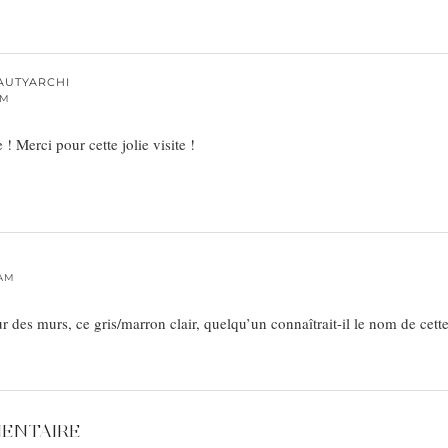
AUTYARCHI
PM
 Merci pour cette jolie visite !
 AM
 des murs, ce gris/marron clair, quelqu’un connaîtrait-il le nom de cett
MENTAIRE