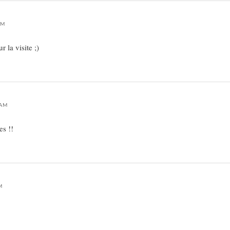
AM
 la visite ;)
 AM
es !!
PM