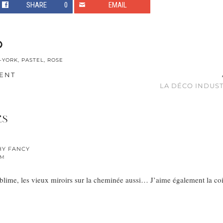
SHARE
0
EMAIL
-YORK
,
PASTEL
,
ROSE
ENT
LA DÉCO INDUS
ES
HY FANCY
AM
ublime, les vieux miroirs sur la cheminée aussi… J’aime également la coif