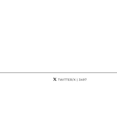
TWITTER/X
| 3497