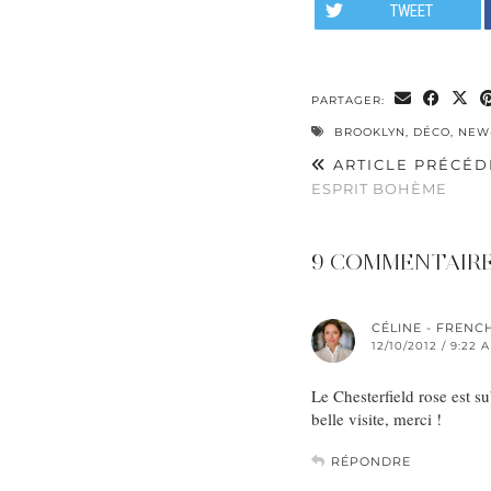
TWEET
PARTAGER:
BROOKLYN
,
DÉCO
,
NEW
ARTICLE PRÉCÉD
ESPRIT BOHÈME
9 COMMENTAIR
CÉLINE - FRENC
12/10/2012 / 9:22 
Le Chesterfield rose est s
belle visite, merci !
RÉPONDRE