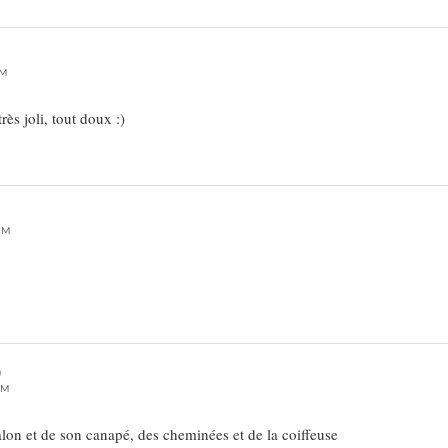
PM
très joli, tout doux :)
PM
)
PM
salon et de son canapé, des cheminées et de la coiffeuse