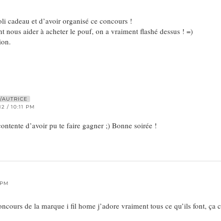
li cadeau et d’avoir organisé ce concours !
 nous aider à acheter le pouf, on a vraiment flashé dessus ! =)
ion.
E
/AUTRICE
2 / 10:11 PM
contente d’avoir pu te faire gagner ;) Bonne soirée !
 PM
ncours de la marque i fil home j’adore vraiment tous ce qu’ils font, ça 