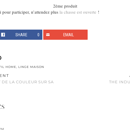
2ème produit
 pour participer, n’attendez plus
la chasse est ouverte
!
SHARE
0
EMAIL
 FIL HOME
,
LINGE MAISON
ENT
T DE LA COULEUR SUR SA
THE IND
ES
 PM