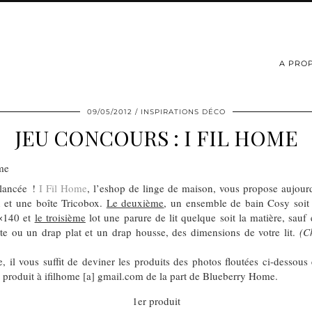
A PRO
09/05/2012
INSPIRATIONS DÉCO
JEU CONCOURS : I FIL HOME
 lancée !
I Fil Home
, l’eshop de linge de maison, vous propose aujour
n et une boîte Tricobox.
Le deuxième
, un ensemble de bain Cosy soit 
0×140 et
le troisième
lot une parure de lit quelque soit la matière, sauf
te ou un drap plat et un drap housse, des dimensions de votre lit.
(C
e, il vous suffit de deviner les produits des photos floutées ci-dessou
u produit à ifilhome [a] gmail.com de la part de Blueberry Home.
1er produit