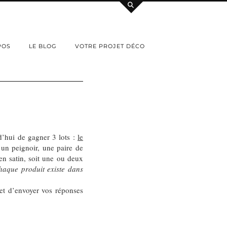
POS
LE BLOG
VOTRE PROJET DÉCO
d’hui de gagner 3 lots :
le
un peignoir, une paire de
 en satin, soit une ou deux
haque produit existe dans
s et d’envoyer vos réponses