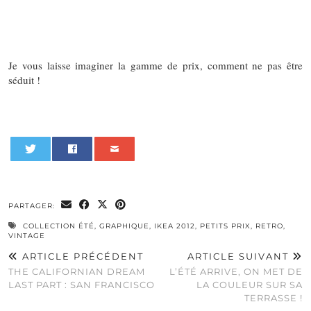
Je vous laisse imaginer la gamme de prix, comment ne pas être
séduit !
0
PARTAGER:
COLLECTION ÉTÉ
,
GRAPHIQUE
,
IKEA 2012
,
PETITS PRIX
,
RETRO
,
VINTAGE
ARTICLE PRÉCÉDENT
ARTICLE SUIVANT
THE CALIFORNIAN DREAM
L’ÉTÉ ARRIVE, ON MET DE
LAST PART : SAN FRANCISCO
LA COULEUR SUR SA
TERRASSE !