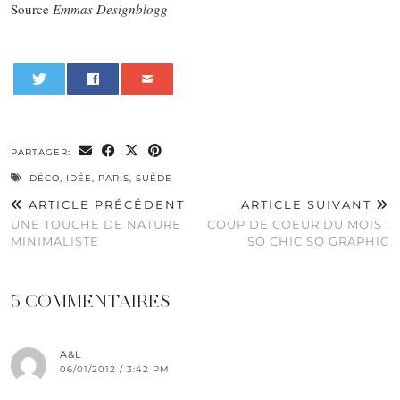
Source
Emmas Designblogg
0
PARTAGER:
DÉCO
,
IDÉE
,
PARIS
,
SUÈDE
ARTICLE PRÉCÉDENT
ARTICLE SUIVANT
UNE TOUCHE DE NATURE
COUP DE COEUR DU MOIS :
MINIMALISTE
SO CHIC SO GRAPHIC
5 COMMENTAIRES
A&L
06/01/2012 / 3:42 PM