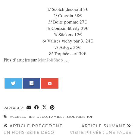
1/ Scotch décoratif 3€
2/ Coussin 38€
3/ Boite pomme 27€
4/ Coussin liberty 39€
5/ Stickers 12€
6/ Valises vichy par 3, 24€
7/ Artoyz 35€
8/ Trophée cerf 39€
Plus d’articles sur
MonJoliShop
…
0
PARTAGER:
ACCESSOIRES
,
DÉCO
,
FAMILLE
,
MONJOLISHOP
ARTICLE PRÉCÉDENT
ARTICLE SUIVANT
UN HORS-SÉRIE DÉCO
VISITE PRIVÉE : UNE PAUSE