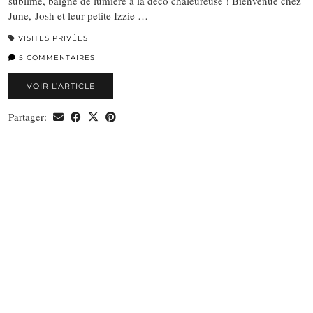
sublime, baigné de lumière à la déco chaleureuse ! Bienvenue chez
June, Josh et leur petite Izzie …
VISITES PRIVÉES
5 COMMENTAIRES
VOIR L’ARTICLE
Partager: