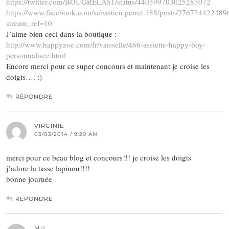
https://twitter.com/BOUGRELAS1/status/440399703025283072
https://www.facebook.com/sebastien.perret.188/posts/276734422489
stream_ref=10
J’aime bien ceci dans la boutique :
http://www.happyzoe.com/fr/vaisselle/466-assiette-happy-boy-
personnalisee.html
Encore merci pour ce super concours et maintenant je croise les
doigts…. :)
RÉPONDRE
VIRGINIE
03/03/2014 / 9:29 AM
merci pour ce beau blog et concours!!! je croise les doigts
j’adore la tasse lapinou!!!!
bonne journée
RÉPONDRE
MU