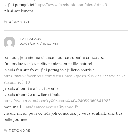
et j’ai partagé ici
https://www.facebook.com/alex.drine.9
Ah si seulement !
RÉPONDRE
FALBALA09
03/03/2014 / 10:52 AM
bonjour, je tente ma chance pour ce superbe concours.
j’ai fondue sur les petits paniers en paille naturel.
je suis fan sur fb ou j’ai partagée : juliette souris :
https://www.facebook.com/stella.nice.7/posts/509228225854233?
stream_ref=10
je suis abonnée a hc : fasoulle
je suis abonnée a twiter : fibule
https://twitter.com/coocky80/status/440424089660841985
mon mail =
madameconcours@yahoo.fr
encore merci pour ce très joli concours, je vous souhaite une très
belle journée.
RÉPONDRE