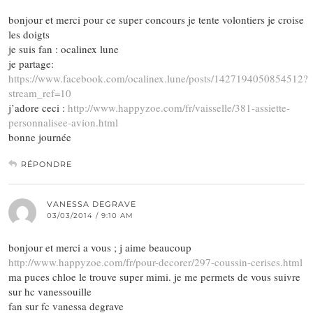
bonjour et merci pour ce super concours je tente volontiers je croise
les doigts
je suis fan : ocalinex lune
je partage:
https://www.facebook.com/ocalinex.lune/posts/1427194050854512?
stream_ref=10
j’adore ceci :
http://www.happyzoe.com/fr/vaisselle/381-assiette-
personnalisee-avion.html
bonne journée
RÉPONDRE
VANESSA DEGRAVE
03/03/2014 / 9:10 AM
bonjour et merci a vous ; j aime beaucoup
http://www.happyzoe.com/fr/pour-decorer/297-coussin-cerises.html
ma puces chloe le trouve super mimi. je me permets de vous suivre
sur hc vanessouille
fan sur fc vanessa degrave