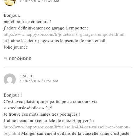
03/03/2014 / 11:42 AM
Bonjour,
merci pour ce concours !
j’adore définitivement ce garage à emporter :
http://www.happyzoe.com/fr/jouets/216-garage-a-emporter.html
et j’aime les deux pages sous le pseudo de mon email
Jolie journée
RÉPONDRE
EMILIE
03/03/2014 / 11:51 AM
Bonjour !
C’est avec plaisir que je participe au coucours via
« zoedanslesétoiles » ^_^
Je trouve ces mots lainés très poétiques !
J’aime beaucoup cet article de chez Happyzoé :
http://www.happyzoe.com/fr/vaisselle/404-set-vaisselle-en-bamou-
boy.html
Manger sainement et dans de la vaisselle saine c’est juste