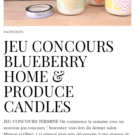
04/05/2015
JEU CONCOURS
BLUEBERRY
HOME &
PRODUCE
CANDLES
JEU CONCOURS TERMINE On commence la semaine avec un
nouveau jeu concours ! Souvenez vous lors du dernier salon
Maison et Objet, j’ai adressé mon prix découverte à une marque de