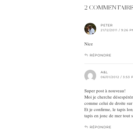
2 COMMENTAIR
PETER
21/12/2011 / 9:26 
Nice
RÉPONDRE
A&L
06/01/2012 / 3:53
Super post à nouveau!
Moi je cherche désespéréme
comme celui de droite sur
Et je confirme, le tapis lo
tapis en jonc de mer tout 
RÉPONDRE