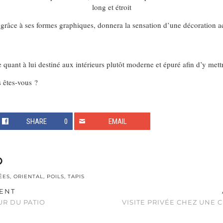
long et étroit
 grâce à ses formes graphiques, donnera la sensation d’une décoration a
te quant à lui destiné aux intérieurs plutôt moderne et épuré afin d’y met
s êtes-vous ?
SHARE
0
EMAIL
ÉES
,
ORIENTAL
,
POILS
,
TAPIS
ENT
OUR DU PATIO
VISITE PRIVÉE CHEZ UNE 