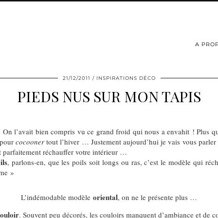
A PRO
21/12/2011
INSPIRATIONS DÉCO
PIEDS NUS SUR MON TAPIS
! On l’avait bien compris vu ce grand froid qui nous a envahit ! Plus qu
t pour
cocooner
tout l’hiver … Justement aujourd’hui je vais vous parler 
nt parfaitement réchauffer votre intérieur …
ils
, parlons-en, que les poils soit longs ou ras, c’est le modèle qui réc
ome »
oriental
L’indémodable modèle
, on ne le présente plus …
couloir
. Souvent peu décorés, les couloirs manquent d’ambiance et de cou