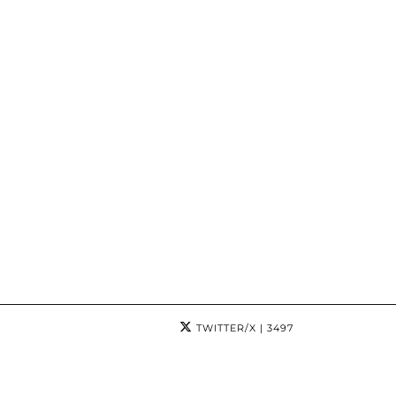
TWITTER/X
| 3497