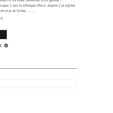
esque 2 ans la rubrique Déco, depuis j’ai rejoint
lein et je m’éclate ……
CO
E