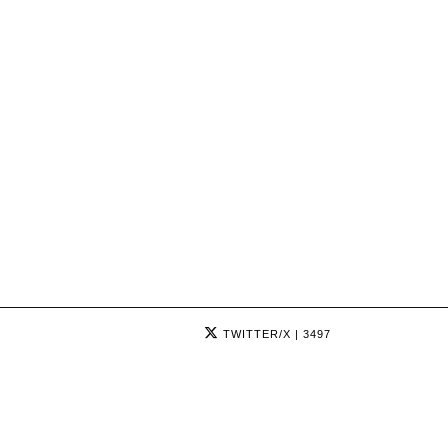
TWITTER/X
| 3497