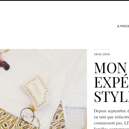
A PRO
18/01/2016
MON
EXPÉ
STYL
Depuis septembre d
en tant que rédactri
connaissent pas, LI
familles contemporai