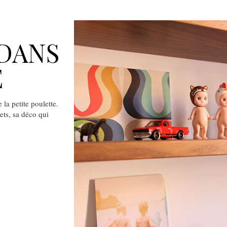
 DANS
E
la petite poulette.
ets, sa déco qui