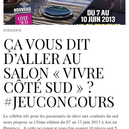
31/05/2013
ÇA VOUS DIT
D’ALLER AU
SALON « VIVRE
CÔTÉ SUD » ?
#JEUCONCOURS
Le célèbre rdv pour les passionnés de déco aux couleurs du sud
nous propose sa 15ème édition du 07 au 13 juin 2013 à Aix en
Provence. A cette occasion je vous fais gagner 10 places soit 5