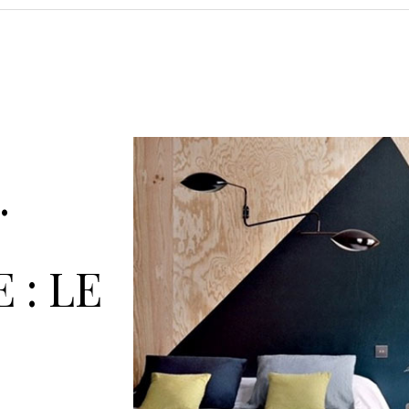
…
 : LE