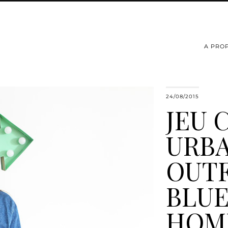
A PRO
24/08/2015
JEU 
URB
OUTF
BLU
HOM