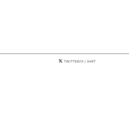
TWITTER/X
| 3497