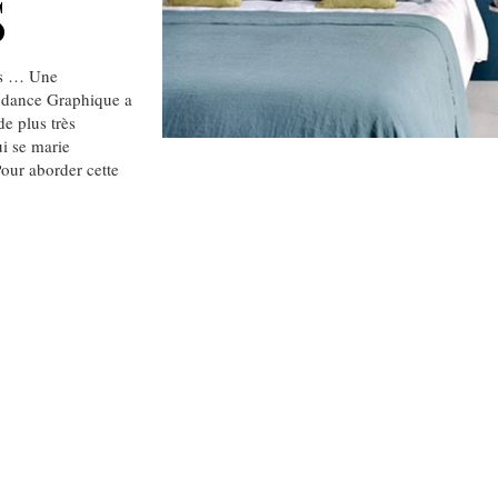
S
gs … Une
ndance Graphique a
de plus très
ui se marie
Pour aborder cette