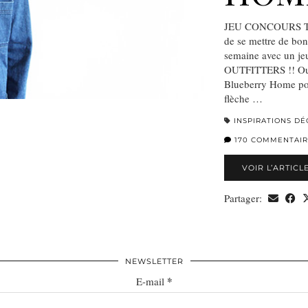
JEU CONCOURS TERM
de se mettre de bo
semaine avec un j
OUTFITTERS !! Oui o
Blueberry Home pou
flèche …
INSPIRATIONS DÉ
170 COMMENTAIR
VOIR L’ARTICL
Partager:
NEWSLETTER
*
E-mail