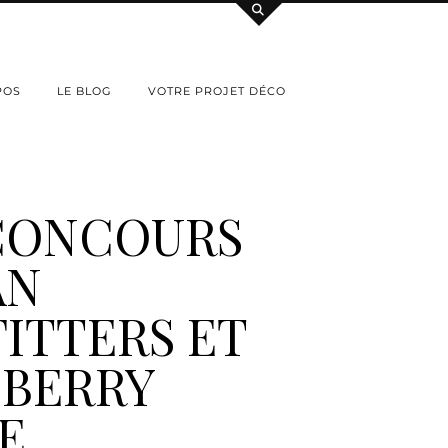
POS
LE BLOG
VOTRE PROJET DÉCO
CONCOURS
AN
ITTERS ET
EBERRY
E