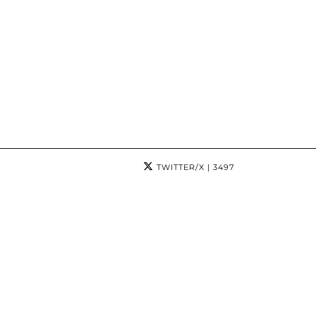
TWITTER/X
| 3497