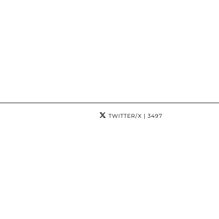
TWITTER/X
| 3497