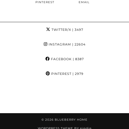
PINTEREST
EMAIL
TWITTER/X
| 3497
INSTAGRAM
| 22604
FACEBOOK
| 8387
PINTEREST
| 2979
© 2026
BLUEBERRY HOME
WORDPRESS THEME BY
pipdig