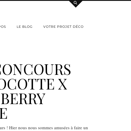
POS
LE BLOG
VOTRE PROJET DÉCO
CONCOURS
OCOTTE X
EBERRY
E
rs ! Hier nous nous sommes amusées à faire un