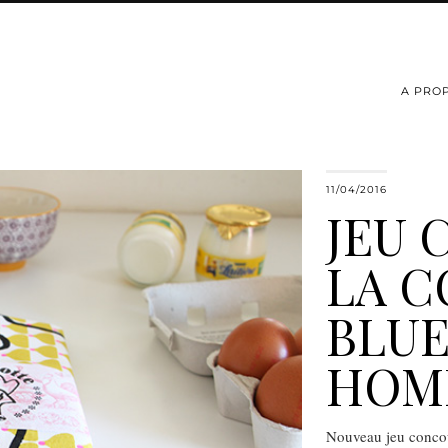
A PRO
11/04/2016
JEU 
LA C
BLU
HOM
Nouveau jeu concou