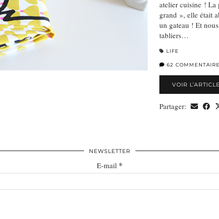
atelier cuisine ! La
grand », elle était 
un gateau ! Et nous
tabliers…
LIFE
62 COMMENTAIR
VOIR L’ARTICL
Partager:
NEWSLETTER
*
E-mail