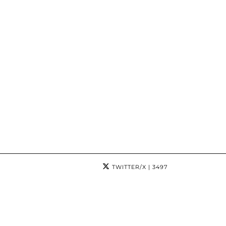
TWITTER/X
| 3497