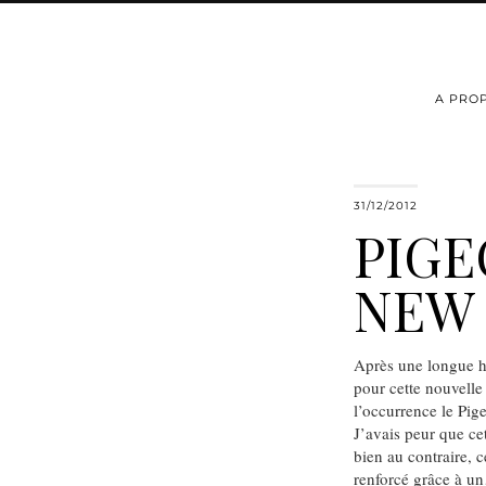
A PRO
31/12/2012
PIGE
NEW 
Après une longue hé
pour cette nouvelle 
l’occurrence le Pig
J’avais peur que ce
bien au contraire, 
renforcé grâce à u