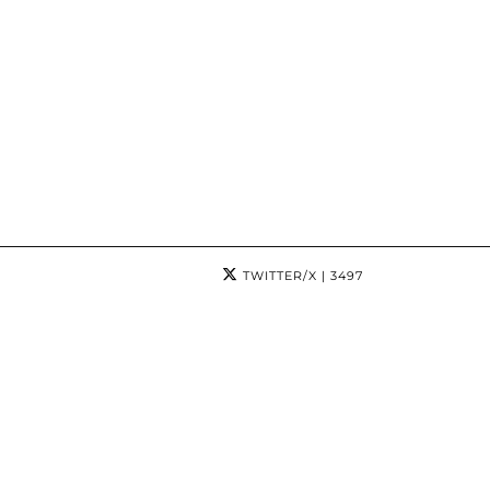
TWITTER/X
| 3497