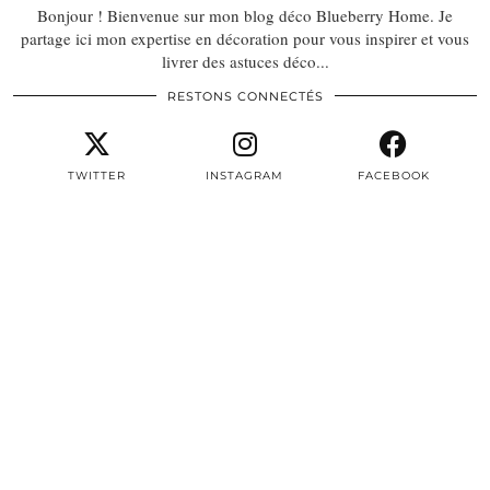
Bonjour ! Bienvenue sur mon blog déco Blueberry Home. Je
partage ici mon expertise en décoration pour vous inspirer et vous
livrer des astuces déco...
RESTONS CONNECTÉS
TWITTER
INSTAGRAM
FACEBOOK
PINTEREST
EMAIL
TWITTER/X
| 3497
INSTAGRAM
| 22604
FACEBOOK
| 8387