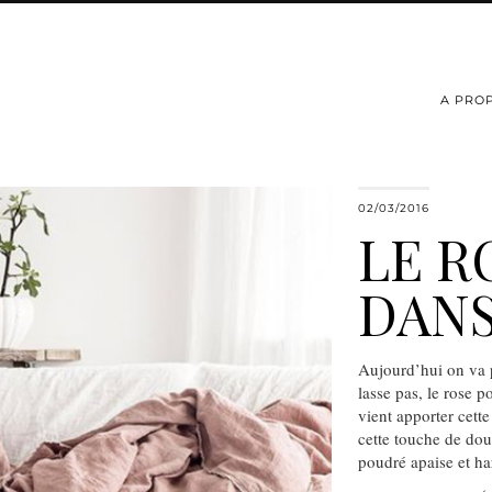
A PRO
02/03/2016
LE R
DANS
Aujourd’hui on va p
lasse pas, le rose 
vient apporter cette
cette touche de dou
poudré apaise et h