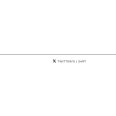
TWITTER/X
| 3497