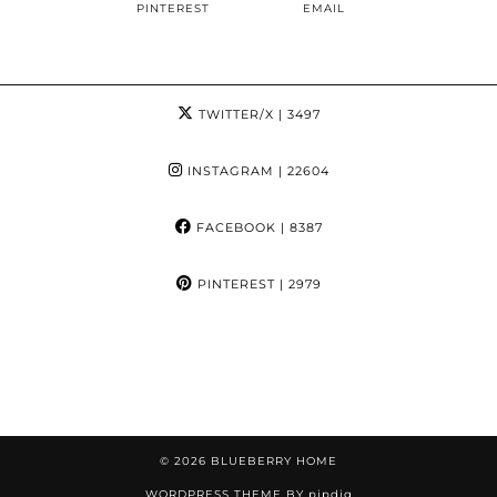
PINTEREST
EMAIL
TWITTER/X
| 3497
INSTAGRAM
| 22604
FACEBOOK
| 8387
PINTEREST
| 2979
© 2026
BLUEBERRY HOME
WORDPRESS THEME BY
pipdig