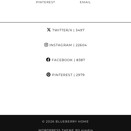
PINTEREST
EMAIL
TWITTER/X
| 3497
INSTAGRAM
| 22604
FACEBOOK
| 8387
PINTEREST
| 2979
© 2026
BLUEBERRY HOME
WORDPRESS THEME BY
pipdig