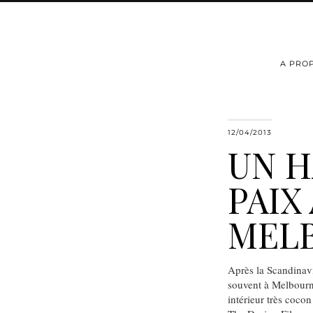
A PRO
12/04/2013
UN H
PAIX
MEL
Après la Scandinavi
souvent à Melbourne
intérieur très coco