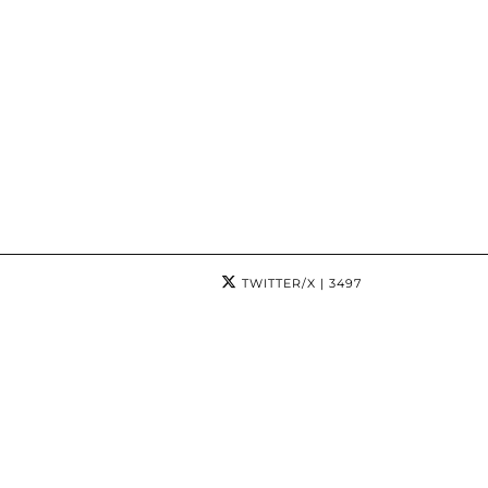
TWITTER/X
| 3497