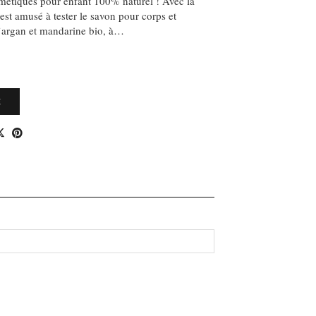
métiques pour enfant 100% naturel ! Avec la
’est amusé à tester le savon pour corps et
d’argan et mandarine bio, à…
E