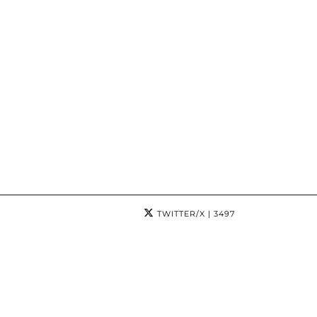
TWITTER/X
| 3497