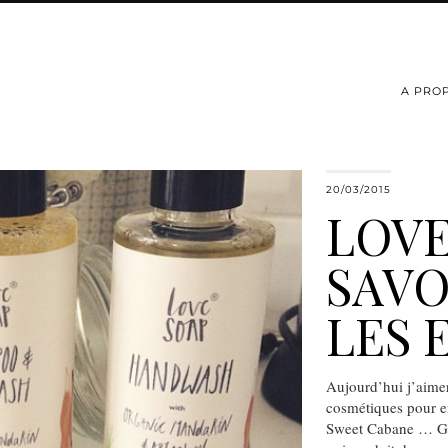
A PRO
20/03/2015
LOVE
SAVO
LES 
Aujourd’hui j’aime
cosmétiques pour e
Sweet Cabane … Gr