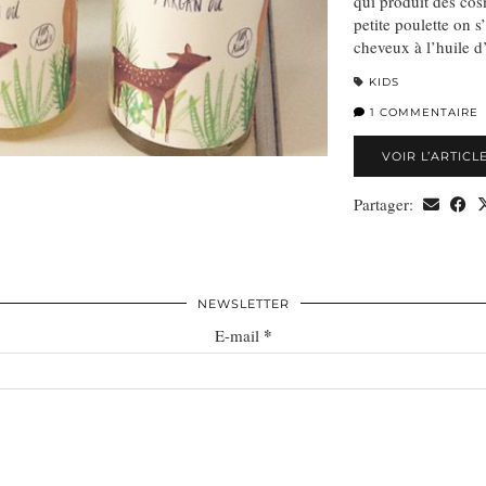
qui produit des cos
petite poulette on s
cheveux à l’huile 
KIDS
1 COMMENTAIRE
VOIR L’ARTICL
Partager:
NEWSLETTER
*
E-mail