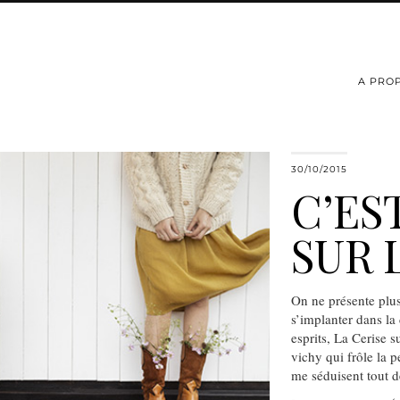
A PRO
30/10/2015
C’ES
SUR 
On ne présente plus
s’implanter dans la
esprits, La Cerise 
vichy qui frôle la 
me séduisent tout 