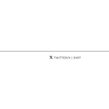
TWITTER/X
| 3497