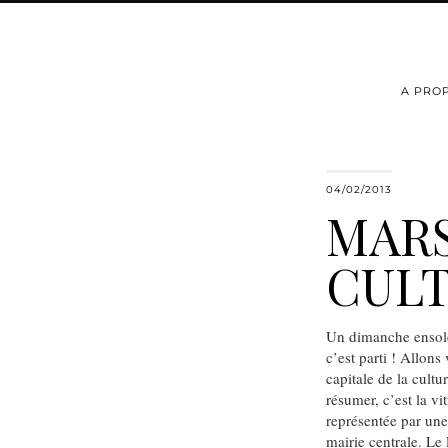
A PRO
04/02/2013
MARS
CUL
Un dimanche ensolei
c’est parti ! Allon
capitale de la cul
résumer, c’est la v
représentée par une
mairie centrale. Le