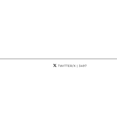
TWITTER/X
| 3497