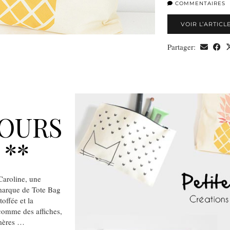
COMMENTAIRES
VOIR L’ARTICL
Partager:
COURS
 **
aroline, une
 marque de Tote Bag
offée et la
comme des affiches,
émères …