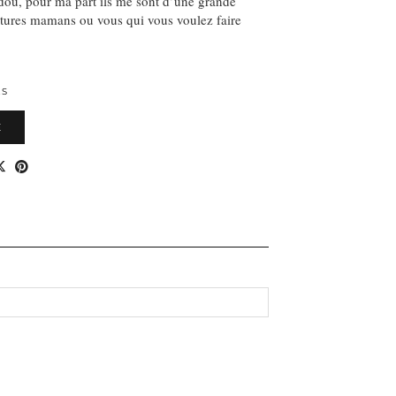
ou, pour ma part ils me sont d’une grande
utures mamans ou vous qui vous voulez faire
ES
E