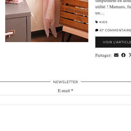
simplement en doud
utilité ! Mamans, f
un…
KIDS
67 COMMENTAIR
VOIR L’ARTICL
Partager:
NEWSLETTER
*
E-mail