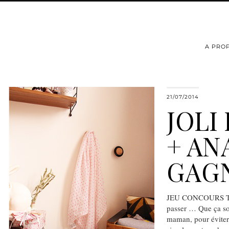
A PRO
21/07/2014
JOLI
+ AN
GAG
JEU CONCOURS TERM
passer … Que ça soi
maman, pour éviter 