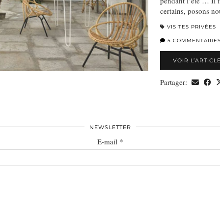
pendant l’été … Il 
certains, posons no
VISITES PRIVÉES
5 COMMENTAIRE
VOIR L’ARTICL
Partager:
NEWSLETTER
*
E-mail