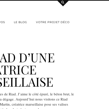
POS
LE BLOG
VOTRE PROJET DÉCO
IAD D’UNE
TRICE
EILLAISE
s de Riad. J’aime le côté épuré, le béton brut, le
ça dégage. Aujourd’hui nous visitons ce Riad
artin, créatrice marseillaise pose ses valises