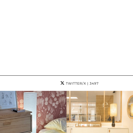
TWITTER/X
| 3497