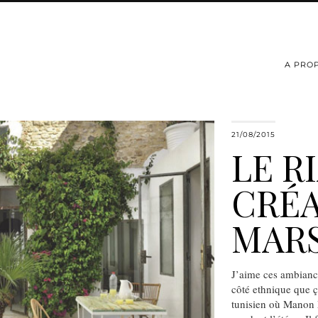
A PRO
21/08/2015
LE R
CRÉA
MARS
J’aime ces ambiance
côté ethnique que 
tunisien où Manon M