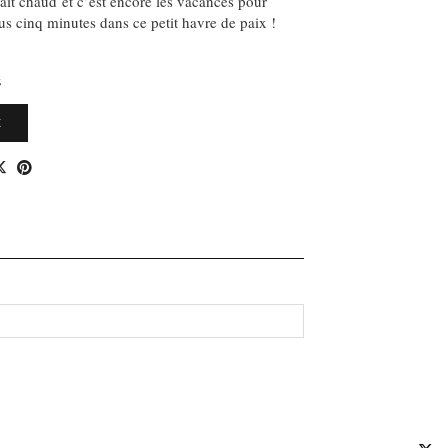
fait chaud et c’est encore les vacances pour
us cinq minutes dans ce petit havre de paix !
S
E