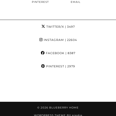
PINTEREST
EMAIL
TWITTER/X
| 3497
INSTAGRAM
| 22604
FACEBOOK
| 8387
PINTEREST
| 2979
© 2026
BLUEBERRY HOME
WORDPRESS THEME BY
pipdig