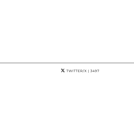
TWITTER/X
| 3497