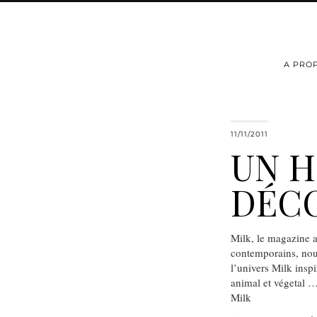
A PRO
11/11/2011
UN H
DÉC
Milk, le magazine a
contemporains, nou
l’univers Milk insp
animal et végetal …
Milk