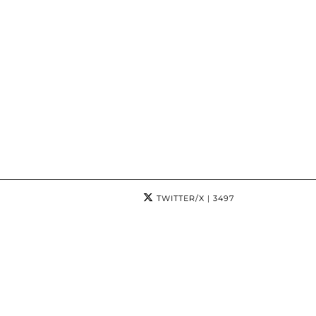
TWITTER/X
| 3497