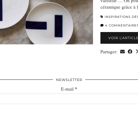
vaisselle … On pour
céramique grâce à 
INSPIRATIONS DÉ
4 COMMENTAIRE
VOIR L’ARTICL
Partager:
NEWSLETTER
*
E-mail