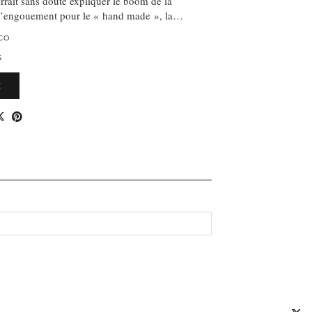
rait sans doute expliquer le boom de la
l’engouement pour le « hand made », la…
CO
S
E