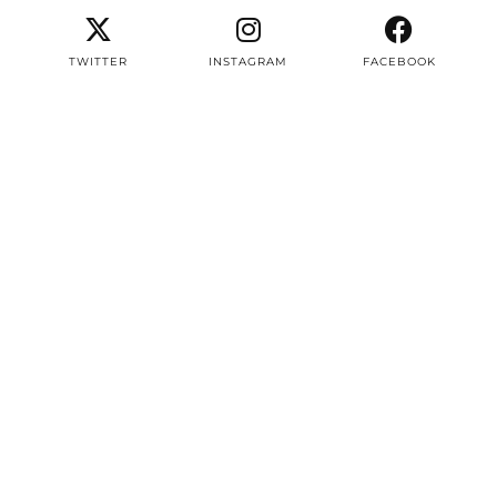
TWITTER
INSTAGRAM
FACEBOOK
PINTEREST
EMAIL
TWITTER/X
| 3497
INSTAGRAM
| 22604
FACEBOOK
| 8387
PINTEREST
| 2979