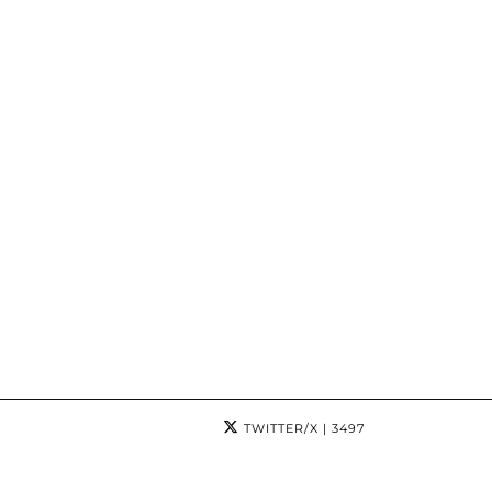
TWITTER/X
| 3497