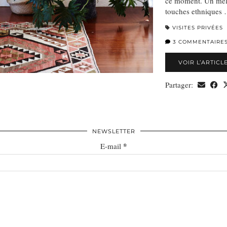
ce moment. Un méla
touches ethniques
VISITES PRIVÉES
3 COMMENTAIRE
VOIR L’ARTICL
Partager:
NEWSLETTER
*
E-mail