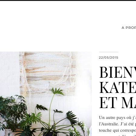
A PRO
22/05/2015
BIEN
KATE
ET M
Un autre pays où j’
l’Australie. J’ai ét
touche qui correspo