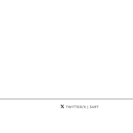
TWITTER/X
| 3497