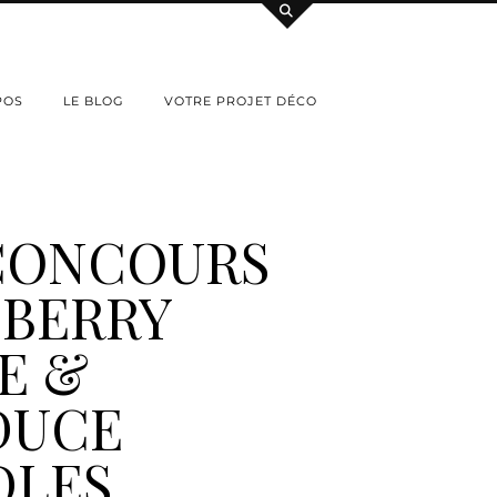
POS
LE BLOG
VOTRE PROJET DÉCO
CONCOURS
EBERRY
E &
DUCE
DLES