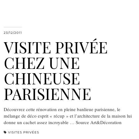
23/12/2011
VISITE PRIVÉE
CHEZ UNE
CHINEUSE
PARISIENNE
Découvrez cette rénovation en pleine banlieue parisienne, le
mélange de déco esprit « récup » et l’architecture de la maison lui
donne un cachet assez incroyable … Source Art&Décoration
VISITES PRIVÉES