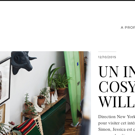
A PRO
12/10/2015
UN I
COSY
WIL
Direction New York
pour visiter cet in
Simon, Jessica est 