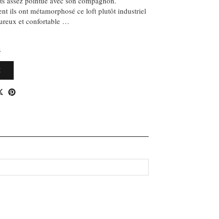
ts assez pointue avec son compagnon.
 ils ont métamorphosé ce loft plutôt industriel
eureux et confortable …
S
E