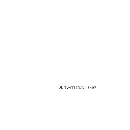
TWITTER/X
| 3497