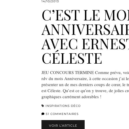
14/10/2013
C’EST LE MO
ANNIVERSAI
AVEC ERNES
CÉLESTE
JEU CONCOURS TERMINE Comme prévu, voici 
rdv du mois Anniversaire, à cette occasion j’ai le
présenter un de mes derniers coups de cœur, le trè
est Céleste. Qu’est ce qu’on y trouve, de jolies cré
graphiques carrément adorables !
INSPIRATIONS DÉCO
51 COMMENTAIRES
VOIR L’ARTICLE