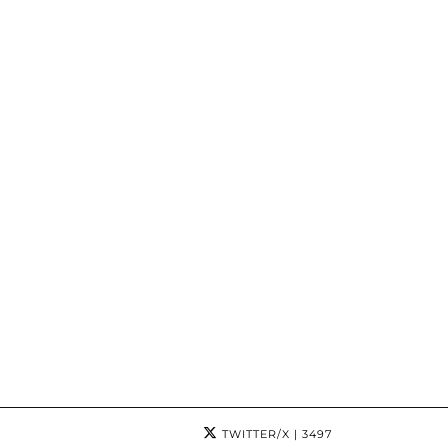
TWITTER/X
| 3497