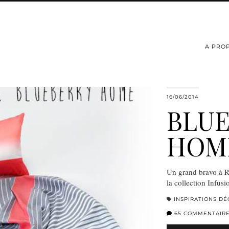
A PRO
16/06/2014
BLU
HOM
Un grand bravo à Ro
la collection Infus
INSPIRATIONS DÉ
65 COMMENTAIR