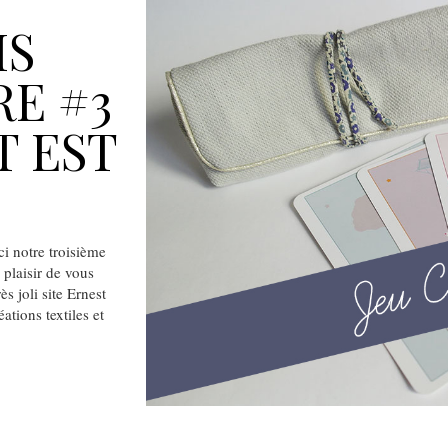
IS
RE #3
T EST
notre troisième
 plaisir de vous
s joli site Ernest
ations textiles et