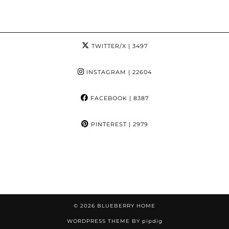
TWITTER/X
| 3497
INSTAGRAM
| 22604
FACEBOOK
| 8387
PINTEREST
| 2979
© 2026
BLUEBERRY HOME
WORDPRESS THEME BY
pipdig