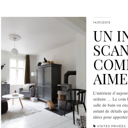
14/01/2015
UN I
SCA
COM
AIME
L’intérieur d’aujou
séduire … Le coin b
salle de bain ou en
autant de détails qu
idées pour apporter
VISITES PRIVÉES