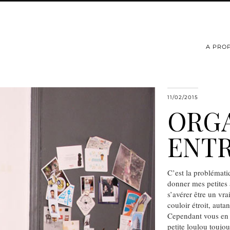
A PRO
11/02/2015
ORGA
ENT
C’est la problémati
donner mes petites 
s’avérer être un vra
couloir étroit, auta
Cependant vous en a
petite loulou toujo