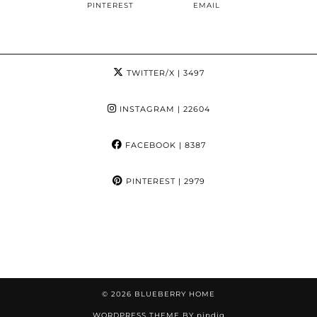
PINTEREST
EMAIL
TWITTER/X
| 3497
INSTAGRAM
| 22604
FACEBOOK
| 8387
PINTEREST
| 2979
© 2026
BLUEBERRY HOME
WORDPRESS THEME BY
pipdig