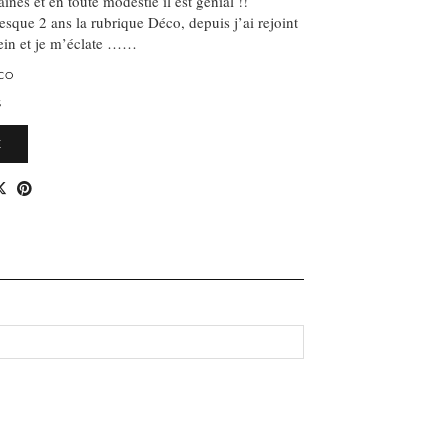
nes et en toute modestie il est génial !!
esque 2 ans la rubrique Déco, depuis j’ai rejoint
lein et je m’éclate ……
CO
S
E