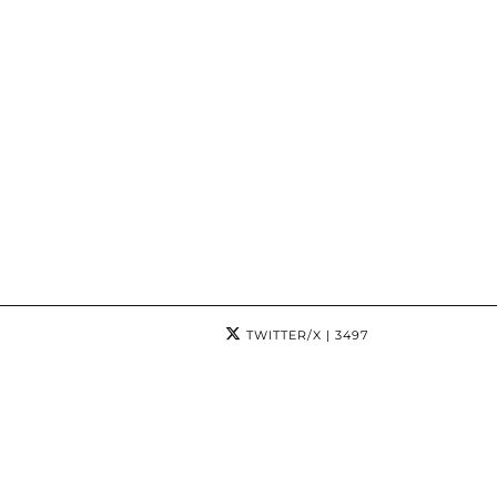
TWITTER/X
| 3497