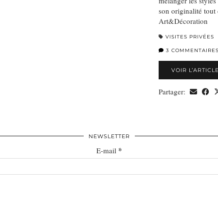
mélanger les styles
son originalité tou
Art&Décoration
VISITES PRIVÉES
3 COMMENTAIRE
VOIR L’ARTICL
Partager:
NEWSLETTER
*
E-mail