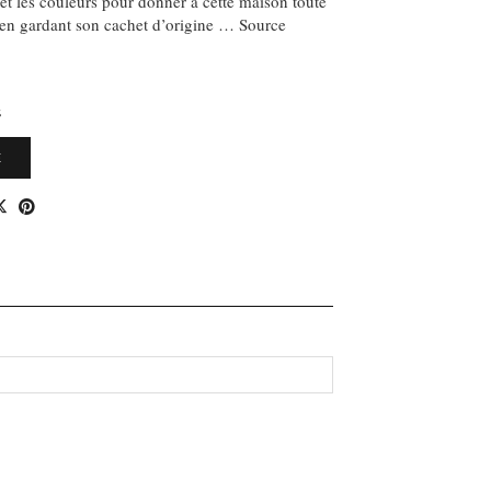
 et les couleurs pour donner à cette maison toute
t en gardant son cachet d’origine … Source
S
E