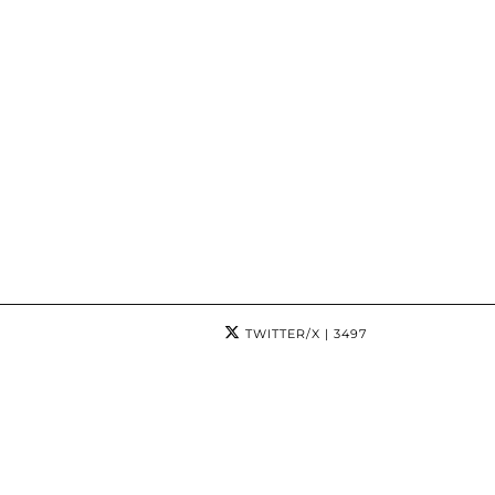
TWITTER/X
| 3497