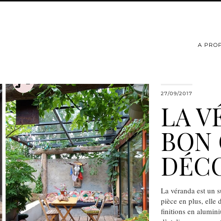
A PRO
27/09/2017
LA V
BON
DÉC
La véranda est un s
pièce en plus, elle
finitions en alumini