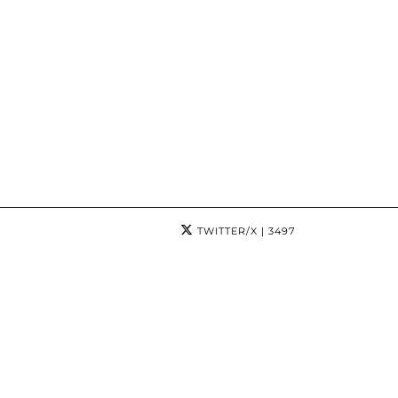
TWITTER/X
| 3497