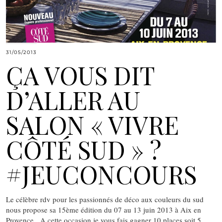
31/05/2013
ÇA VOUS DIT
D’ALLER AU
SALON « VIVRE
CÔTÉ SUD » ?
#JEUCONCOURS
Le célèbre rdv pour les passionnés de déco aux couleurs du sud
nous propose sa 15ème édition du 07 au 13 juin 2013 à Aix en
Provence. A cette occasion je vous fais gagner 10 places soit 5